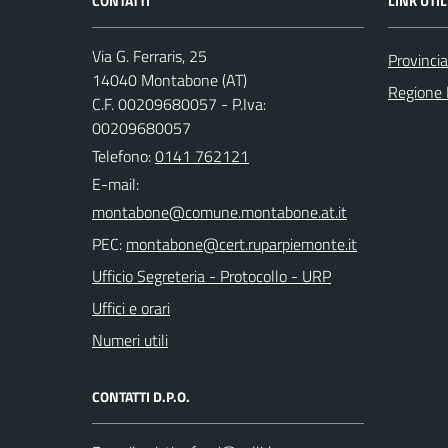
CONTATTI
LINK UTIL
Via G. Ferraris, 25
Provincia
14040 Montabone (AT)
Regione
C.F. 00209680057 - P.Iva:
00209680057
Telefono:
0141 762121
E-mail:
PEC:
Ufficio Segreteria - Protocollo - URP
Uffici e orari
Numeri utili
CONTATTI D.P.O.