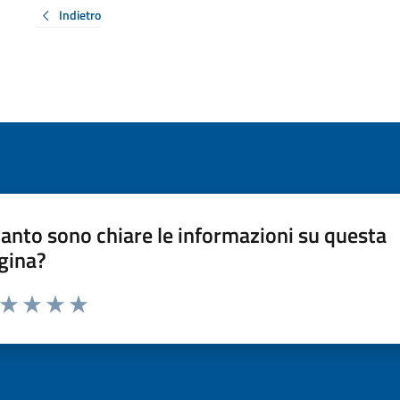
Indietro
anto sono chiare le informazioni su questa
gina?
a da 1 a 5 stelle la pagina
ta 1 stelle su 5
Valuta 2 stelle su 5
Valuta 3 stelle su 5
Valuta 4 stelle su 5
Valuta 5 stelle su 5