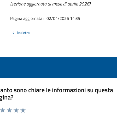
(sezione aggiornata al mese di aprile 2026)
Pagina aggiornata il 02/04/2026 14:35
Indietro
anto sono chiare le informazioni su questa
gina?
a da 1 a 5 stelle la pagina
ta 1 stelle su 5
Valuta 2 stelle su 5
Valuta 3 stelle su 5
Valuta 4 stelle su 5
Valuta 5 stelle su 5