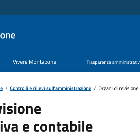
bone
Vivere Montabone
Trasparenza amministrati
te
/
Controlli e rilievi sull'amministrazione
/
Organi di revisione 
visione
va e contabile