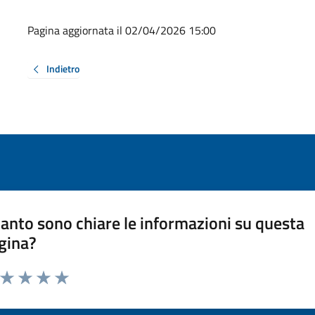
Pagina aggiornata il 02/04/2026 15:00
Indietro
anto sono chiare le informazioni su questa
gina?
a da 1 a 5 stelle la pagina
ta 1 stelle su 5
Valuta 2 stelle su 5
Valuta 3 stelle su 5
Valuta 4 stelle su 5
Valuta 5 stelle su 5