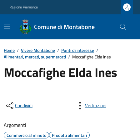
Regione Piemonte
Comune di Montabone
Home
/
Vivere Montabone
/
Punti di interesse
/
Alimentari, mercati, supermercati
/
Moccafighe Elda Ines
Moccafighe Elda Ines
Condividi
Vedi azioni
Argomenti
Commercio al minuto
Prodotti alimentari